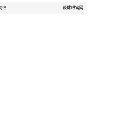
沟通
谈球吧官网