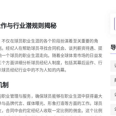
运作与行业潜规则揭秘
，不仅在球员职业生涯的各个阶段扮演着至关重要的角
导
则。经纪人在帮助球员寻找合同机会、谈判薪资待遇、提
响一个球员的职业生涯走向。随着全球体育市场的日益发
三个方面详细分析球员经纪人制度，包括其幕后运作、行
示球员经纪行业中的不为人知的内幕。
机制
的职业管理与服务，确保球员能够在职业生涯中获得最大
参与品牌代言、媒体曝光、形象打造等方面的工作。球员
立，合同中会约定经纪人收取一定比例的佣金。这个比例