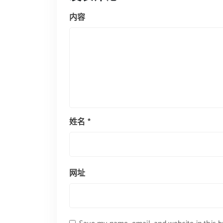
内容
姓名
*
网址