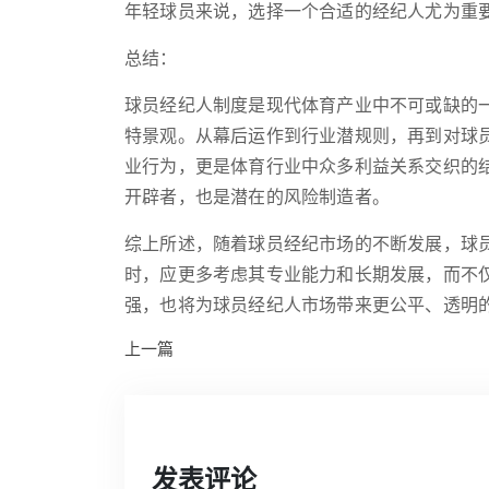
年轻球员来说，选择一个合适的经纪人尤为重
总结：
球员经纪人制度是现代体育产业中不可或缺的
特景观。从幕后运作到行业潜规则，再到对球
业行为，更是体育行业中众多利益关系交织的
开辟者，也是潜在的风险制造者。
综上所述，随着球员经纪市场的不断发展，球
时，应更多考虑其专业能力和长期发展，而不
强，也将为球员经纪人市场带来更公平、透明
上一篇
发表评论